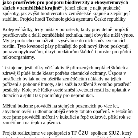
jako prostředek pro podporu biodiverzity a ekosystémových
služeb v zemědělské krajině“
, jehož cílem je najít praktické
způsoby, jak zvýšit biodiverzitu v zemědělské krajině a zlepšit její
stabilitu. Projekt hradí Technologická agentura České republiky.
Kolejové řádky, tedy místa v porostech, kudy pravidelně projíždí
postřikovače a další zemědělská technika, mají obvykle nižší výnos.
My je proto chceme oživit – vyséváme do nich směs kvetoucích
rostlin. Tyto kvetoucí pásy přinášejí do polí nový život: poskytují
potravu opylovačům, úkryt predátorům škůdců i prostor pro půdní
mikroorganismy.
Testujeme, jestli díky větší aktivitě přirozených nepřátel škůdců a
zdravější půdě bude klesat potřeba chemické ochrany. Úspora v
postřicích by tak nejen ušetřila zemědělcům náklady na jejich
pořízení a pohonné hmoty, ale i snížila zatížení životního prostředí
pesticidy. Kolejové řádky oseté směsí kvetoucí rostli lze uplatnit v
dotacích a splnit tak podmínky pro neprodukci.
Měření budeme provádět na stejných pozemcích po více let,
abychom ověřili i dlouhodobější efekty tohoto opatření. V letošním
roce jsme prováděli měření v kukuřici a řepě cukrové, příští rok se
zaměříme i na řepku a pšenici.
Projekt realizujeme ve spolupráci s TF ČZU, spolkem SIUZ, který