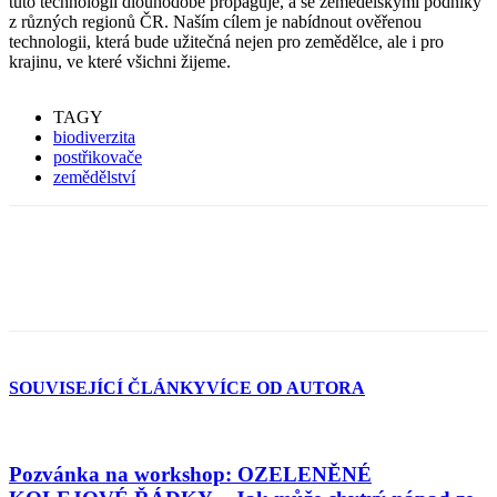
tuto technologii dlouhodobě propaguje, a se zemědělskými podniky
z různých regionů ČR. Naším cílem je nabídnout ověřenou
technologii, která bude užitečná nejen pro zemědělce, ale i pro
krajinu, ve které všichni žijeme.
TAGY
biodiverzita
postřikovače
zemědělství
SOUVISEJÍCÍ ČLÁNKY
VÍCE OD AUTORA
Pozvánka na workshop: OZELENĚNÉ