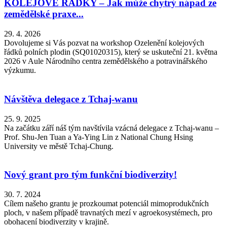
KOLEJOVÉ ŘÁDKY – Jak může chytrý nápad ze
zemědělské praxe...
29. 4. 2026
Dovolujeme si Vás pozvat na workshop Ozelenění kolejových
řádků polních plodin (SQ01020315), který se uskuteční 21. května
2026 v Aule Národního centra zemědělského a potravinářského
výzkumu.
Návštěva delegace z Tchaj-wanu
25. 9. 2025
Na začátku září náš tým navštívila vzácná delegace z Tchaj-wanu –
Prof. Shu-Jen Tuan a Ya-Ying Lin z National Chung Hsing
University ve městě Tchaj-Chung.
Nový grant pro tým funkční biodiverzity!
30. 7. 2024
Cílem našeho grantu je prozkoumat potenciál mimoprodukčních
ploch, v našem případě travnatých mezí v agroekosystémech, pro
obohacení biodiverzity v krajině.