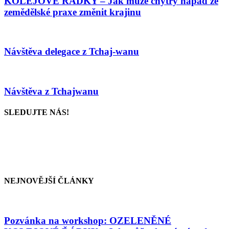
KOLEJOVÉ ŘÁDKY – Jak může chytrý nápad ze
zemědělské praxe změnit krajinu
Návštěva delegace z Tchaj-wanu
Návštěva z Tchajwanu
SLEDUJTE NÁS!
NEJNOVĚJŠÍ ČLÁNKY
Pozvánka na workshop: OZELENĚNÉ