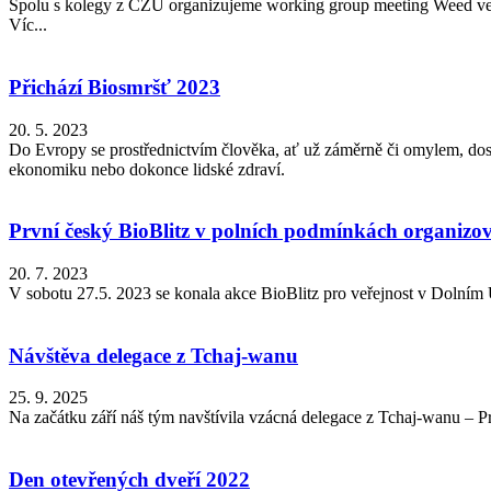
Spolu s kolegy z ČZU organizujeme working group meeting Weed ve
Víc...
Přichází Biosmršť 2023
20. 5. 2023
Do Evropy se prostřednictvím člověka, ať už záměrně či omylem, dosta
ekonomiku nebo dokonce lidské zdraví.
První český BioBlitz v polních podmínkách organizov
20. 7. 2023
V sobotu 27.5. 2023 se konala akce BioBlitz pro veřejnost v Dolním
Návštěva delegace z Tchaj-wanu
25. 9. 2025
Na začátku září náš tým navštívila vzácná delegace z Tchaj-wanu – 
Den otevřených dveří 2022