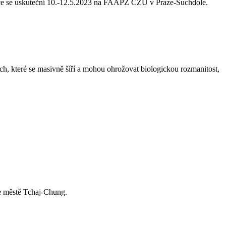
ce se uskuteční 10.-12.5.2023 na FAAPZ ČZU v Praze-Suchdole.
ch, které se masivně šíří a mohou ohrožovat biologickou rozmanitost,
ve městě Tchaj-Chung.