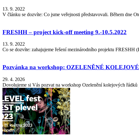
13. 9. 2022
V článku se dozvíte: Co jsme veřejnosti představovali. Během dne Ot
FRESHH – project kick-off meeting 9.-10.5.2022
13. 9. 2022
Co se dozvíte: zahajujeme řešení mezinárodního projektu FRESHH (ER
Pozvánka na workshop: OZELENĚNÉ KOLEJOVÉ ŘÁD
29. 4. 2026
Dovolujeme si Vás pozvat na workshop Ozelenění kolejových řádků p