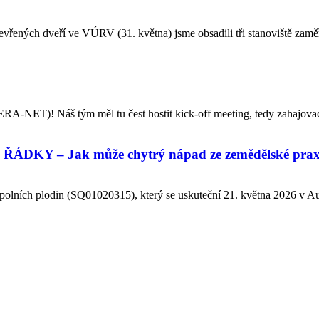
evřených dveří ve VÚRV (31. května) jsme obsadili tři stanoviště zamě
A-NET)! Náš tým měl tu čest hostit kick-off meeting, tedy zahajovac
KY – Jak může chytrý nápad ze zemědělské praxe
olních plodin (SQ01020315), který se uskuteční 21. května 2026 v A