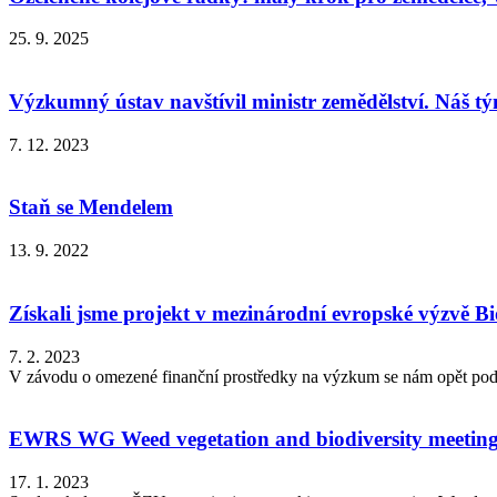
25. 9. 2025
Výzkumný ústav navštívil ministr zemědělství. Náš tý
7. 12. 2023
Staň se Mendelem
13. 9. 2022
Získali jsme projekt v mezinárodní evropské výzvě B
7. 2. 2023
V závodu o omezené finanční prostředky na výzkum se nám opět podař
EWRS WG Weed vegetation and biodiversity meeting
17. 1. 2023