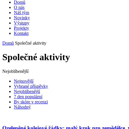
Domů
O nás
Náš tým
Novinky
Výstupy
Projekty
Kontakt
Domů
Společné aktivity
Společné aktivity
Nejoblíbenější
Nejnovější
Vybrané příspěvky
Nejoblíbenější
7 den populární
By skóre v recenzi
Náhodný
Ozeleněné kolejové řádky: malý krok pro zemědělce, 