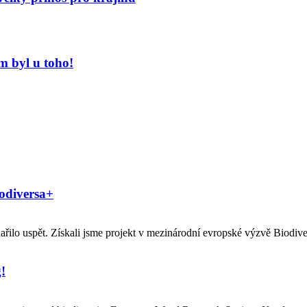
m byl u toho!
iodiversa+
ilo uspět. Získali jsme projekt v mezinárodní evropské výzvě Biodive
!