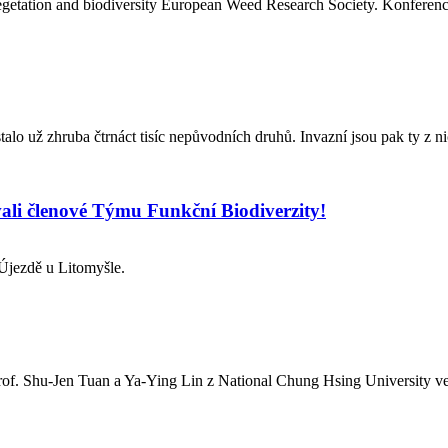
getation and biodiversity European Weed Research Society. Konferen
lo už zhruba čtrnáct tisíc nepůvodních druhů. Invazní jsou pak ty z ni
ali členové Týmu Funkční Biodiverzity!
 Újezdě u Litomyšle.
Prof. Shu-Jen Tuan a Ya-Ying Lin z National Chung Hsing University 